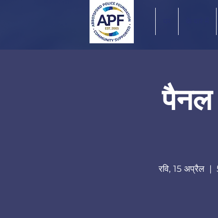
घर
के बारे में
पैनल 
रवि, 15 अप्रैल
  |  