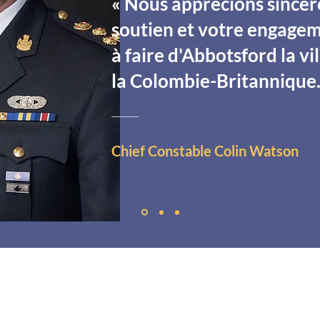
« Nous apprécions sincè
soutien et votre engagem
à faire d'Abbotsford la vil
la Colombie-Britannique.
Chief Constable Colin Watson
ES PARTISANS DE L'