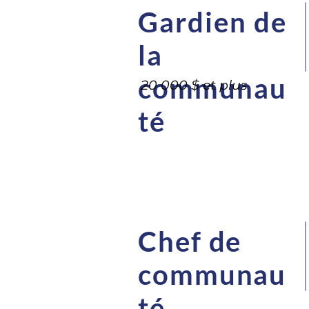
Gardien de
la
communau
20 000 $ et plus
té
Chef de
communau
té