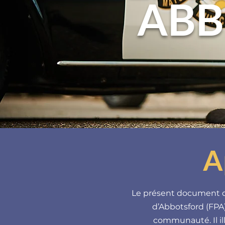
ABB
A
Le présent document do
d’Abbotsford (FPA)
communauté. Il i