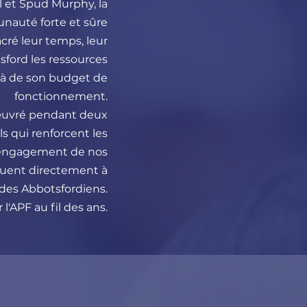
 et Spud Murphy, la
unauté forte et sûre
ré leur temps, leur
tsford les ressources
là de son budget de
fonctionnement.
 œuvré pendant deux
s qui renforcent les
 l'engagement de nos
buent directement à
 des Abbotsfordiens.
'APF au fil des ans.