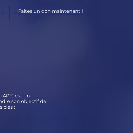
Faites un don maintenant !
nt
Impliquez-vous
 (APF) est un
ndre son objectif de
 clés :