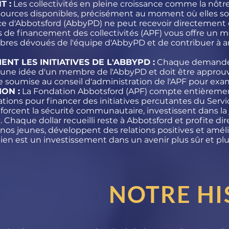
T :
Les collectivités en pleine croissance comme la nôtr
sources disponibles, précisément au moment où elles son
lice d'Abbotsford (AbbyPD) ne peut recevoir directement
nds de financement des collectivités (APF) vous offre un 
bres dévoués de l'équipe d'AbbyPD et de contribuer à am
T LES INITIATIVES DE L'ABBYPD :
Chaque demande
une idée d'un membre de l'AbbyPD et doit être approuvé
re soumise au conseil d'administration de l'APF pour exa
ON :
La Fondation Abbotsford (APF) compte entièrement
ations pour financer des initiatives percutantes du Servi
forcent la sécurité communautaire, investissent dans la 
Chaque dollar recueilli reste à Abbotsford et profite d
s jeunes, développent des relations positives et améli
en est un investissement dans un avenir plus sûr et pl
NOTRE HI