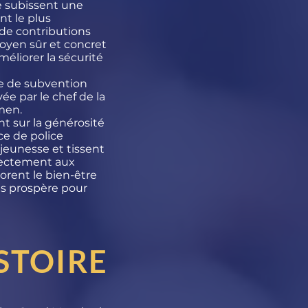
e subissent une
t le plus
 de contributions
moyen sûr et concret
éliorer la sécurité
 de subvention
e par le chef de la
men.
 sur la générosité
ce de police
jeunesse et tissent
irectement aux
orent le bien-être
us prospère pour
STOIRE