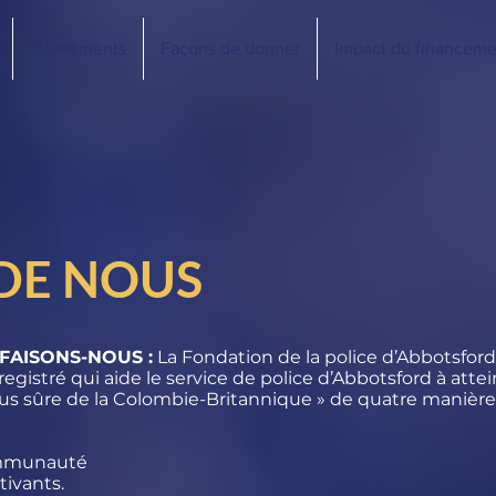
Événements
Façons de donner
Impact du financeme
DE NOUS
FAISONS-NOUS :
La Fondation de la police d’Abbotsford
gistré qui aide le service de police d’Abbotsford à attei
a plus sûre de la Colombie-Britannique » de quatre manières
communauté
ivants.